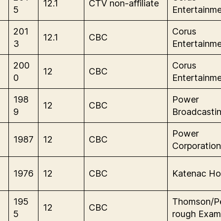
12.1
CTV non-affiliate
5
Entertainme
-
201
Corus
12.1
CBC
3
Entertainme
-
200
Corus
12
CBC
0
Entertainme
-
198
Power
12
CBC
9
Broadcastin
-
Power
1987
12
CBC
Corporation
-
1976
12
CBC
Katenac Ho
-
195
Thomson/P
12
CBC
5
rough Exam