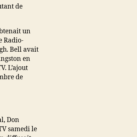
utant de
btenait un
e Radio-
h. Bell avait
ingston en
. L’ajout
ombre de
al, Don
TV samedi le