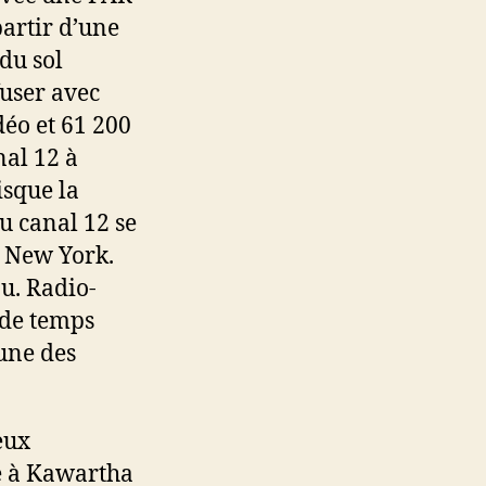
partir d’une
du sol
user avec
déo et 61 200
nal 12 à
sque la
au canal 12 se
e New York.
u. Radio-
 de temps
une des
eux
ée à Kawartha