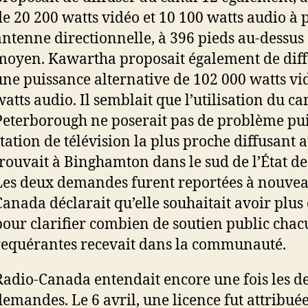
de 20 200 watts vidéo et 10 100 watts audio à 
antenne directionnelle, à 396 pieds au-dessus 
moyen. Kawartha proposait également de diff
une puissance alternative de 102 000 watts vi
watts audio. Il semblait que l’utilisation du ca
Peterborough ne poserait pas de problème pui
station de télévision la plus proche diffusant 
trouvait à Binghamton dans le sud de l’État d
Les deux demandes furent reportées à nouvea
Canada déclarait qu’elle souhaitait avoir plus
pour clarifier combien de soutien public chac
requérantes recevait dans la communauté.
Radio-Canada entendait encore une fois les d
demandes. Le 6 avril, une licence fut attribu