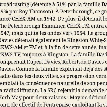
Broadcasting (détenue à 51% par la famille Da
49% par Roy Thomson). À Peterborough, ce gr
lancé CHEX-AM en 1942. De plus, il détenait l
The Peterborough Examiner. CHEX-FM entra 
1947, mais quitta les ondes vers 1954. Le gr
Davies détenait également le Kingston Whig-
CKWS-AM et FM et, à la fin de cette année, in
CKWS-TV, toujours à Kingston. La famille Dav
comprenait Rupert Davies, Robertson Davies e
Davies. Comme la famille exploitait déjà des s
radio dans les deux villes, sa progression vers 
semblait la conséquence naturelle de son pen
la radiodiffusion. La SRC rejetait la demande
Herb May pour deux raisons : May ne détiendr
ontrôle effectif de l’entreprise exploitant la s