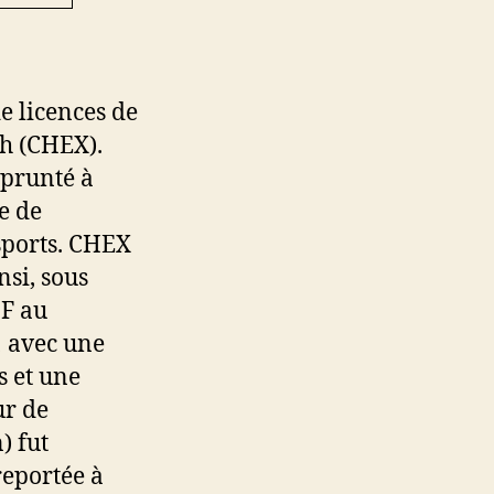
e licences de
gh (CHEX).
mprunté à
e de
sports. CHEX
nsi, sous
HF au
 avec une
 et une
ur de
) fut
eportée à