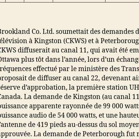
Brookland Co. Ltd. soumettait des demandes d
télévision à Kingston (CKWS) et à Peterborou
CKWS diffuserait au canal 11, qui avait été e
Ottawa plus tôt dans l’année, lors d’un échang
fréquences effectué par le ministère des Tran
proposait de diffuser au canal 22, devenant ai
réserve d’approbation, la première station U
Canada. La demande de Kingston (au canal 11
puissance apparente rayonnée de 99 000 watts
puissance audio de 54 000 watts, et une haute
l’antenne de 419 pieds au-dessus du sol moyen
approuvée. La demande de Peterborough fut r