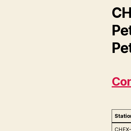
CH
Pe
Pe
Cor
Statio
CHEX