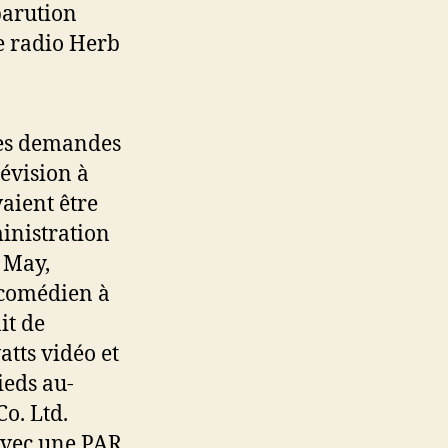
parution
e radio Herb
des demandes
lévision à
aient être
inistration
 May,
t comédien à
it de
tts vidéo et
ieds au-
o. Ltd.
avec une PAR