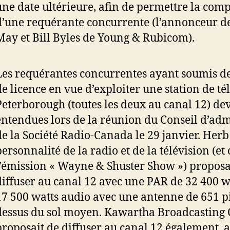
une date ultérieure, afin de permettre la com
d’une requérante concurrente (l’annonceur d
May et Bill Byles de Young & Rubicom).
Les requérantes concurrentes ayant soumis 
de licence en vue d’exploiter une station de té
Peterborough (toutes les deux au canal 12) dev
entendues lors de la réunion du Conseil d’adm
de la Société Radio-Canada le 29 janvier. Herb
personnalité de la radio et de la télévision (e
l’émission « Wayne & Shuster Show ») proposa
diffuser au canal 12 avec une PAR de 32 400 wa
17 500 watts audio avec une antenne de 651 p
dessus du sol moyen. Kawartha Broadcasting C
proposait de diffuser au canal 12 également, 