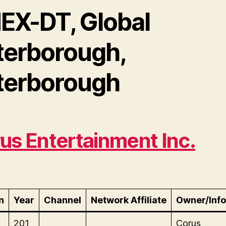
EX-DT, Global
terborough,
terborough
us Entertainment Inc.
n
Year
Channel
Network Affiliate
Owner/Info
-
201
Corus