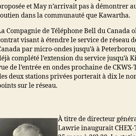
proposée et May n’arrivait pas à démontrer a
soutien dans la communauté que Kawartha.
La Compagnie de Téléphone Bell du Canada o
contrat visant à étendre le service de réseau d
Canada par micro-ondes jusqu’à à Peterboroug
déjà complété l’extension du service jusqu’à K
vue de l’entrée en ondes prochaine de CKWS-TV
des deux stations privées porterait à dix le n
points sur le réseau.
À titre de directeur génér
Lawrie inaugurait CHEX-