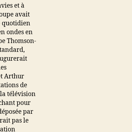
vies et à
oupe avait
e quotidien
en ondes en
oupe Thomson-
Standard,
augurerait
ies
t Arthur
tations de
la télévision
chant pour
 déposée par
ait pas le
tation