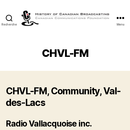
Recherche
Menu
Histoire
de
la
Radiodiffusion
CHVL-FM
Canadienne
CHVL-FM, Community, Val-
des-Lacs
Radio Vallacquoise inc.