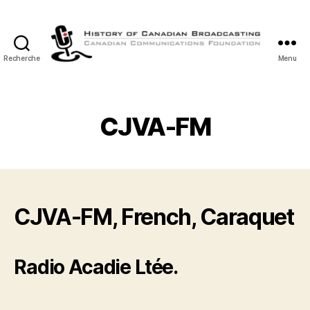
Recherche
Menu
Histoire
de
la
Radiodiffusion
CJVA-FM
Canadienne
CJVA-FM, French, Caraquet
Radio Acadie Ltée.