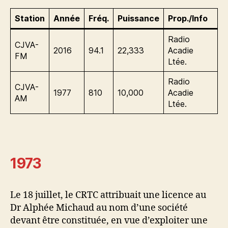
Station
Année
Fréq.
Puissance
Prop./Info
Radio
CJVA-
2016
94.1
22,333
Acadie
FM
Ltée.
Radio
CJVA-
1977
810
10,000
Acadie
AM
Ltée.
1973
Le 18 juillet, le CRTC attribuait une licence au
Dr Alphée Michaud au nom d’une société
devant être constituée, en vue d’exploiter une