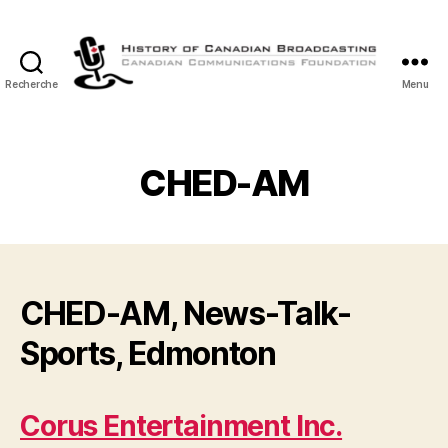
Recherche
Menu
Histoire
de
la
Radiodiffusion
CHED-AM
Canadienne
CHED-AM, News-Talk-
Sports, Edmonton
Corus Entertainment Inc.