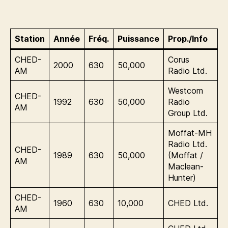
Station
Année
Fréq.
Puissance
Prop./Info
CHED-
Corus
2000
630
50,000
AM
Radio Ltd.
Westcom
CHED-
1992
630
50,000
Radio
AM
Group Ltd.
Moffat-MH
Radio Ltd.
CHED-
1989
630
50,000
(Moffat /
AM
Maclean-
Hunter)
CHED-
1960
630
10,000
CHED Ltd.
AM