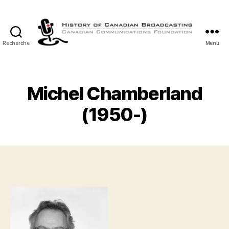
Recherche
Menu
Histoire
de
la
Radiodiffusion
Michel Chamberland
Canadienne
(1950-)