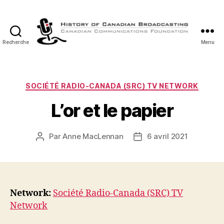
Recherche
Menu
Histoire
de
la
Radiodiffusion
Catégories
SOCIÉTÉ RADIO-CANADA (SRC) TV NETWORK
Canadienne
L’or et le papier
Par
Anne MacLennan
6 avril 2021
Auteur
Date
de
de
l’article
l’article
Network:
Société Radio-Canada (SRC) TV
Network