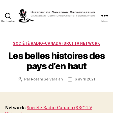
Recherche
Menu
Histoire
de
la
Radiodiffusion
Catégories
SOCIÉTÉ RADIO-CANADA (SRC) TV NETWORK
Canadienne
Les belles histoires des
pays d’en haut
Par
Rosani Selvarajah
6 avril 2021
Auteur
Date
de
de
l’article
l’article
Network:
Société Radio-Canada (SRC) TV