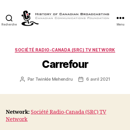
Recherche
Menu
Histoire
de
la
Radiodiffusion
Catégories
SOCIÉTÉ RADIO-CANADA (SRC) TV NETWORK
Canadienne
Carrefour
Par
Twinkle Mehendru
6 avril 2021
Auteur
Date
de
de
l’article
l’article
Network:
Société Radio-Canada (SRC) TV
Network