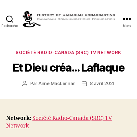
Recherche
Menu
Histoire
de
la
Radiodiffusion
Catégories
SOCIÉTÉ RADIO-CANADA (SRC) TV NETWORK
Canadienne
Et Dieu créa… Laflaque
Par
Anne MacLennan
8 avril 2021
Auteur
Date
de
de
l’article
l’article
Network:
Société Radio-Canada (SRC) TV
Network