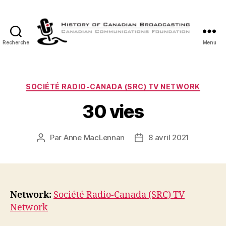
Recherche
Menu
Histoire
de
la
Radiodiffusion
Catégories
SOCIÉTÉ RADIO-CANADA (SRC) TV NETWORK
Canadienne
30 vies
Par
Anne MacLennan
8 avril 2021
Auteur
Date
de
de
l’article
l’article
Network:
Société Radio-Canada (SRC) TV
Network