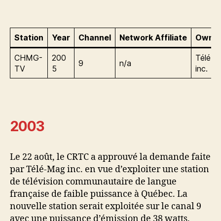
Station
Year
Channel
Network Affiliate
Owner
CHMG-
200
Télé-
9
n/a
TV
5
inc.
2003
Le 22 août, le CRTC a approuvé la demande faite
par Télé-Mag inc. en vue d’exploiter une station
de télévision communautaire de langue
française de faible puissance à Québec. La
nouvelle station serait exploitée sur le canal 9
avec une puissance d’émission de 38 watts.