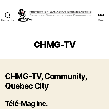
Recherche
Menu
Histoire
de
la
Radiodiffusion
CHMG-TV
Canadienne
CHMG-TV, Community,
Quebec City
Télé-Mag inc.