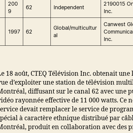
200
2190015 On
62
Independent
9
Inc.
Canwest Gl
Global/multicultur
1997
62
Communica
al
Inc.
Le 18 août, CTEQ Télévision Inc. obtenait une 
vue d’exploiter une station de télévision multi
Montréal, diffusant sur le canal 62 avec une 
vidéo rayonnée effective de 11 000 watts. Ce 
service devait remplacer le service de progr
spécial à caractère ethnique distribué par câb
Montréal, produit en collaboration avec des 