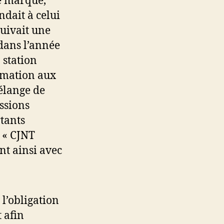
e marque,
dait à celui
suivait une
 dans l’année
 station
mmation aux
élange de
issions
rtants
 « CJNT
nt ainsi avec
l’obligation
 afin