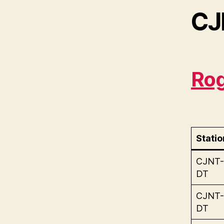
CJ
Rog
Statio
CJNT-
DT
CJNT-
DT