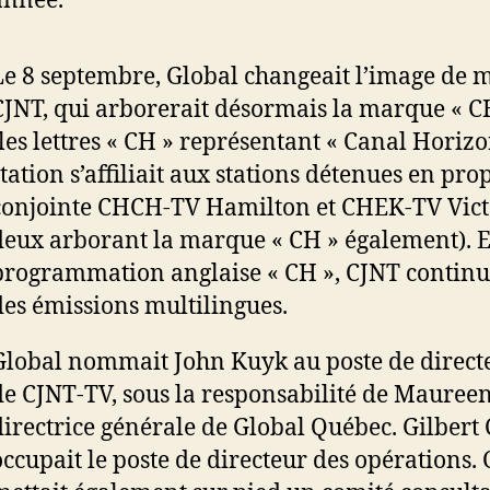
année.
Le 8 septembre, Global changeait l’image de 
CJNT, qui arborerait désormais la marque « C
(les lettres « CH » représentant « Canal Horizo
station s’affiliait aux stations détenues en pro
conjointe CHCH-TV Hamilton et CHEK-TV Victo
deux arborant la marque « CH » également). E
programmation anglaise « CH », CJNT continue
des émissions multilingues.
Global nommait John Kuyk au poste de direct
de CJNT-TV, sous la responsabilité de Maureen
directrice générale de Global Québec. Gilbert
occupait le poste de directeur des opérations.