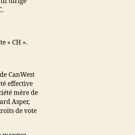
if dirigé
C.
e « CH ».
é de CanWest
té effective
iété mère de
ard Asper,
roits de vote