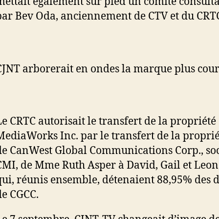
mettait également sur pied un comité consultat
par Bev Oda, anciennement de CTV et du CRT
CJNT arborerait en ondes la marque plus court
Le CRTC autorisait le transfert de la propriét
MediaWorks Inc. par le transfert de la proprié
de CanWest Global Communications Corp., soc
CMI, de Mme Ruth Asper à David, Gail et Leon
qui, réunis ensemble, détenaient 88,95% des d
de CGCC.