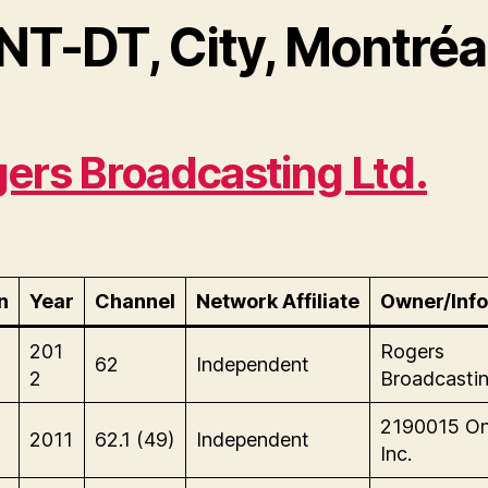
NT-DT, City, Montréa
ers Broadcasting Ltd.
n
Year
Channel
Network Affiliate
Owner/Info
201
Rogers
62
Independent
2
Broadcastin
2190015 On
2011
62.1 (49)
Independent
Inc.