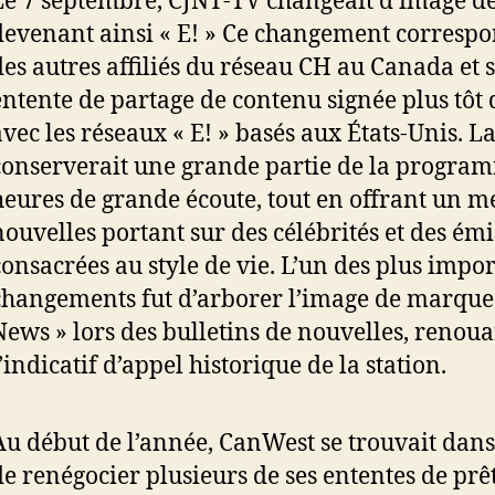
Le 7 septembre, CJNT-TV changeait d’image d
devenant ainsi « E! » Ce changement correspon
des autres affiliés du réseau CH au Canada et 
entente de partage de contenu signée plus tôt
avec les réseaux « E! » basés aux États-Unis. La
conserverait une grande partie de la progra
heures de grande écoute, tout en offrant un m
nouvelles portant sur des célébrités et des ém
consacrées au style de vie. L’un des plus impo
changements fut d’arborer l’image de marque
News » lors des bulletins de nouvelles, renoua
’indicatif d’appel historique de la station.
Au début de l’année, CanWest se trouvait dans 
de renégocier plusieurs de ses ententes de prêt