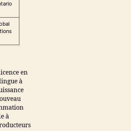
tario
obal
tions
licence en
lingue à
puissance
nouveau
ammation
le à
producteurs