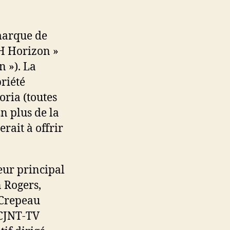
marque de
H Horizon »
n »). La
priété
ria (toutes
n plus de la
rait à offrir
eur principal
 Rogers,
 Crepeau
 CJNT-TV