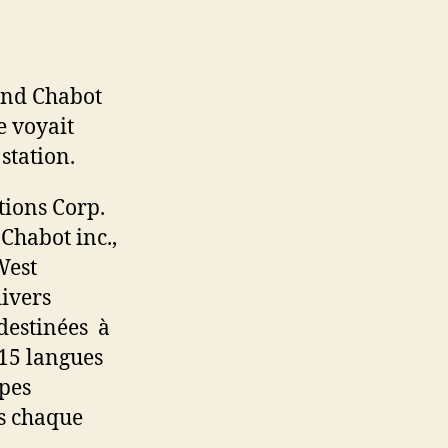
ond Chabot
e voyait
station.
ions Corp.
Chabot inc.,
West
divers
destinées à
 15 langues
upes
es chaque