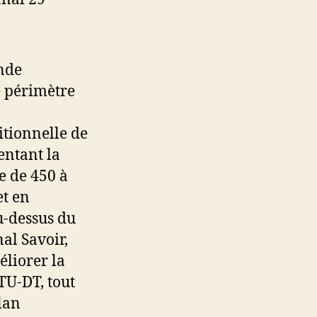
nde
e périmètre
tionnelle de
ntant la
 de 450 à
et en
u-dessus du
al Savoir,
éliorer la
TU-DT, tout
lan