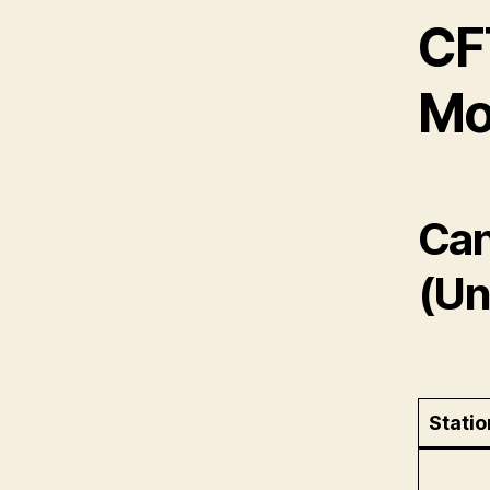
CF
Mo
Can
(Un
Statio