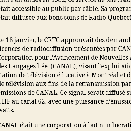
Entré en ondes en 1982, ce service de télévisi
était accessible au public par câble. Sa prog
était diffusée aux bons soins de Radio-Québec)
Le 18 janvier, le CRTC approuvait des demand
licences de radiodiffusion présentées par CAN
Corporation pour l’Avancement de Nouvelles 
des Langages ltée. (CANAL), visant l’exploitat
station de télévision éducative à Montréal et 
de télévision aux fins de la retransmission pa
émissions de CANAL. Ce signal serait diffusé s
UHF au canal 62, avec une puissance d’émissi
watts.
CANAL était une corporation à but non lucrat