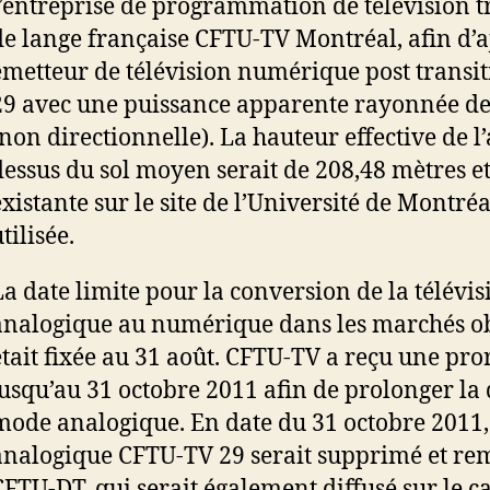
l’entreprise de programmation de télévision t
de lange française CFTU-TV Montréal, afin d’a
émetteur de télévision numérique post transit
29 avec une puissance apparente rayonnée de
(non directionnelle). La hauteur effective de l
dessus du sol moyen serait de 208,48 mètres et
existante sur le site de l’Université de Montréa
tilisée.
La date limite pour la conversion de la télévis
analogique au numérique dans les marchés ob
était fixée au 31 août. CFTU-TV a reçu une pro
jusqu’au 31 octobre 2011 afin de prolonger la 
mode analogique. En date du 31 octobre 2011,
analogique CFTU-TV 29 serait supprimé et re
CFTU-DT, qui serait également diffusé sur le c