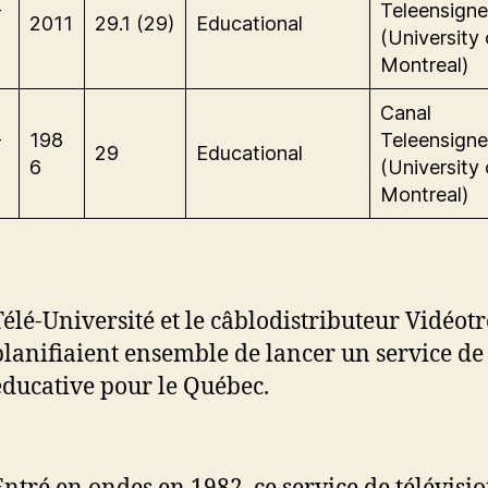
-
Teleensign
2011
29.1 (29)
Educational
(University 
Montreal)
Canal
-
198
Teleensign
29
Educational
6
(University 
Montreal)
Télé-Université et le câblodistributeur Vidéot
planifiaient ensemble de lancer un service de 
éducative pour le Québec.