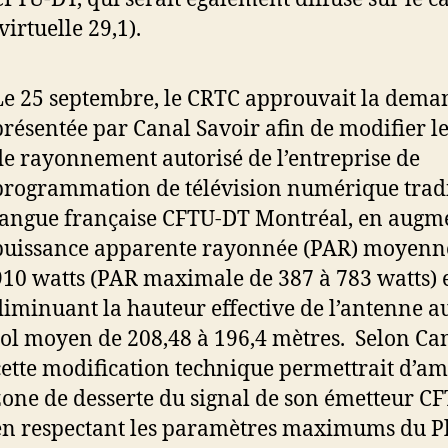
virtuelle 29,1).
Le 25 septembre, le CRTC approuvait la dema
présentée par Canal Savoir afin de modifier l
de rayonnement autorisé de l’entreprise de
programmation de télévision numérique tradi
langue française CFTU-DT Montréal, en augme
puissance apparente rayonnée (PAR) moyenne
910 watts (PAR maximale de 387 à 783 watts) 
diminuant la hauteur effective de l’antenne a
sol moyen de 208,48 à 196,4 mètres. Selon Can
cette modification technique permettrait d’am
zone de desserte du signal de son émetteur CF
en respectant les paramètres maximums du P