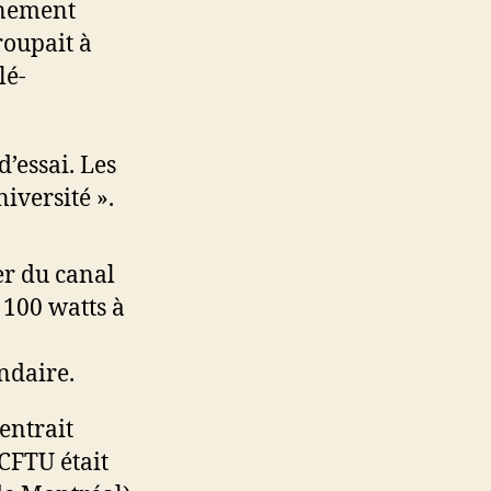
gnement
roupait à
lé-
’essai. Les
niversité ».
er du canal
 100 watts à
ndaire.
entrait
CFTU était