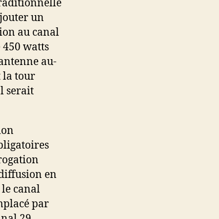
raditionnelle
jouter un
ion au canal
 450 watts
’antenne au-
 la tour
l serait
ion
ligatoires
rogation
diffusion en
 le canal
mplacé par
anal 29