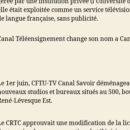
gérée par une institution privée (l’Université 
elle était exploitée comme un service télévisi
de langue française, sans publicité.
Canal Téléensignement change son nom a Cana
Le 1er juin, CFTU-TV Canal Savoir déménagea
nouveaux studios et bureaux situés au 500, b
René-Lévesque Est.
Le CRTC approuvait une modification de la li