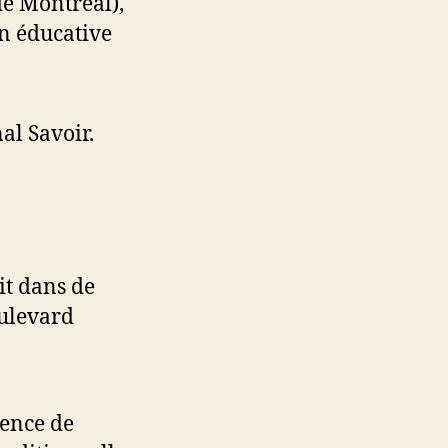
de Montréal),
on éducative
l Savoir.
it dans de
oulevard
cence de