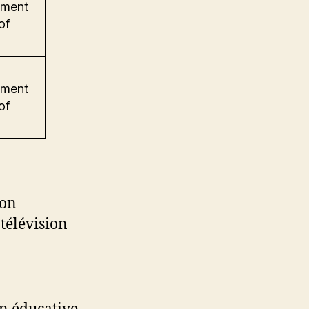
ement
of
ement
of
ron
télévision