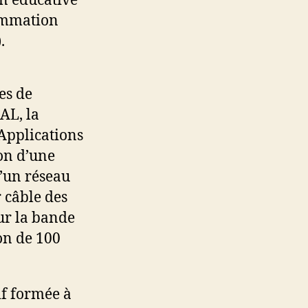
on éducative
rammation
.
es de
AL, la
Applications
ion d’une
d’un réseau
r câble des
ur la bande
on de 100
if formée à