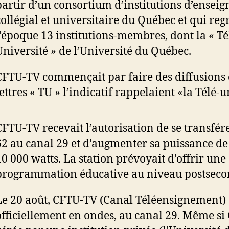
partir d’un consortium d’institutions d’ensei
collégial et universitaire du Québec et qui reg
l’époque 13 institutions-membres, dont la « Té
Université » de l’Université du Québec.
CFTU-TV commençait par faire des diffusions d
ettres « TU » l’indicatif rappelaient «la Télé-u
CFTU-TV recevait l’autorisation de se transfér
62 au canal 29 et d’augmenter sa puissance de
10 000 watts. La station prévoyait d’offrir une
programmation éducative au niveau postseco
Le 20 août, CFTU-TV (Canal Téléensignement) 
officiellement en ondes, au canal 29. Même si 