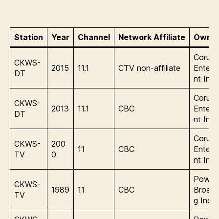
Station
Year
Channel
Network Affiliate
Owner
Corus
CKWS-
2015
11.1
CTV non-affiliate
Entert
DT
nt Inc.
Corus
CKWS-
2013
11.1
CBC
Entert
DT
nt Inc.
Corus
CKWS-
200
11
CBC
Entert
TV
0
nt Inc.
Power
CKWS-
1989
11
CBC
Broadc
TV
g Inc.