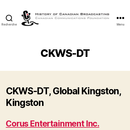
Recherche
Menu
Histoire
de
la
Radiodiffusion
CKWS-DT
Canadienne
CKWS-DT, Global Kingston,
Kingston
Corus Entertainment Inc.