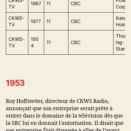
CKWS-
Power
1987
11
CBC
TV
Corpor
CKWS-
Katen
1977
11
CBC
TV
Holdin
Thoms
CKWS-
195
11
CBC
hig-
TV
4
Standa
1953
Roy Hoffstetter, directeur de CKWS Radio,
annonçait que son entreprise serait prête à
entrer dans le domaine de la télévision dès que
la SRC lui en donnait l’autorisation. Il disait que
son entreprise Était disposée à aller de l’avant