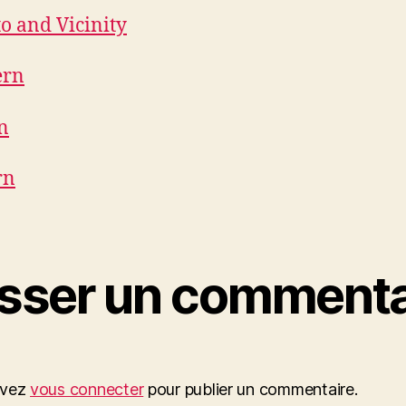
o and Vicinity
ern
n
rn
isser un commenta
evez
vous connecter
pour publier un commentaire.