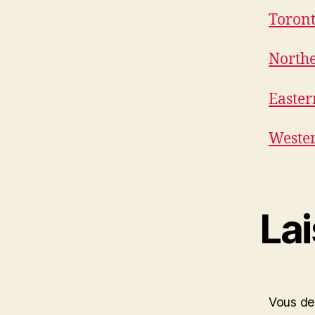
Toront
North
Easter
Weste
La
Vous d