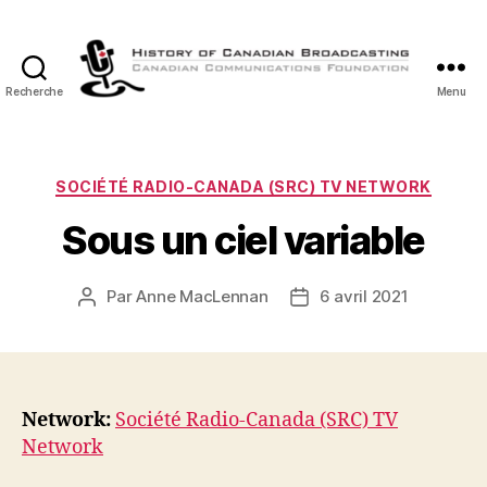
Recherche
Menu
Histoire
de
la
Radiodiffusion
Catégories
SOCIÉTÉ RADIO-CANADA (SRC) TV NETWORK
Canadienne
Sous un ciel variable
Par
Anne MacLennan
6 avril 2021
Auteur
Date
de
de
l’article
l’article
Network:
Société Radio-Canada (SRC) TV
Network