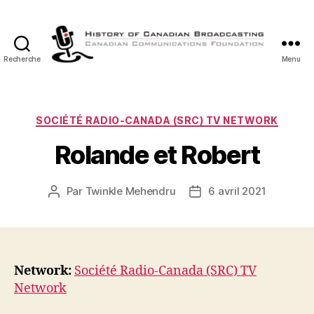
Recherche
Menu
Histoire
de
la
Radiodiffusion
Catégories
SOCIÉTÉ RADIO-CANADA (SRC) TV NETWORK
Canadienne
Rolande et Robert
Par
Twinkle Mehendru
6 avril 2021
Auteur
Date
de
de
l’article
l’article
Network:
Société Radio-Canada (SRC) TV
Network