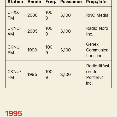
Station
Année
Fréq.
Puissance
Prop./Info
CHXX-
100.
2006
3,100
RNC Media
FM
9
CKNU-
100.
Radio Nord
2005
3,100
AM
9
Inc.
Genex
CKNU-
100.
1998
3,100
Communica
FM
9
tions inc.
Radiodiffusi
CKNU-
100.
on de
1995
3,100
FM
9
Portneuf
inc.
1995