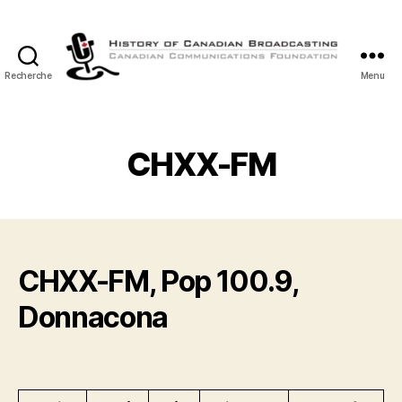
Recherche
Menu
Histoire
de
la
Radiodiffusion
CHXX-FM
Canadienne
CHXX-FM, Pop 100.9,
Donnacona