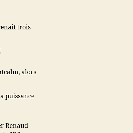
enait trois
.
ntcalm, alors
la puissance
mer Renaud