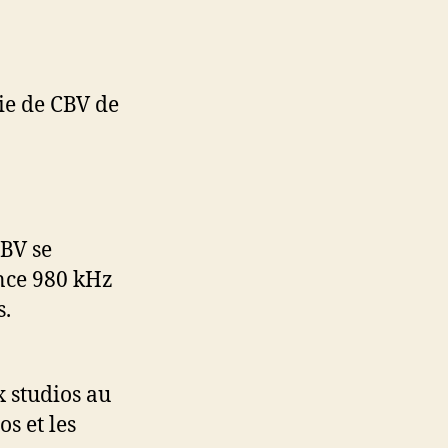
ie de CBV de
CBV se
ence 980 kHz
s.
x studios au
s et les