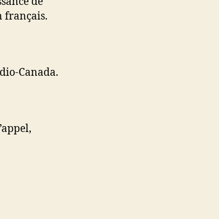
ssance de
n français.
adio-Canada.
’appel,