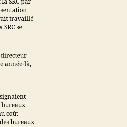
 la SRC par
ésentation
it travaillé
a SRC se
 directeur
te année-là,
 signaient
s bureaux
au coût
é des bureaux