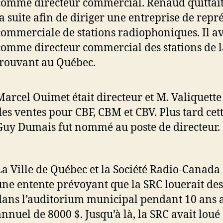
comme directeur commercial. Renaud quittait
la suite afin de diriger une entreprise de repr
commerciale de stations radiophoniques. Il ava
comme directeur commercial des stations de l
trouvant au Québec.
Marcel Ouimet était directeur et M. Valiquette
des ventes pour CBF, CBM et CBV. Plus tard cet
Guy Dumais fut nommé au poste de directeur.
La Ville de Québec et la Société Radio-Canada
une entente prévoyant que la SRC louerait de
dans l’auditorium municipal pendant 10 ans 
annuel de 8000 $. Jusqu’à là, la SRC avait lou