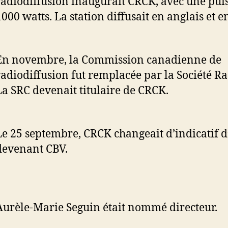
radiodiffusion inaugurait CRCK, avec une pui
1000 watts. La station diffusait en anglais et e
En novembre, la Commission canadienne de
radiodiffusion fut remplacée par la Société R
La SRC devenait titulaire de CRCK.
Le 25 septembre, CRCK changeait d’indicatif d
devenant CBV.
Aurèle-Marie Seguin était nommé directeur.