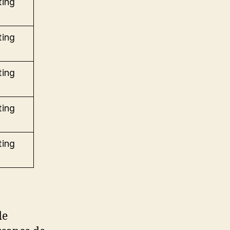
ting
ting
ting
ting
ting
de