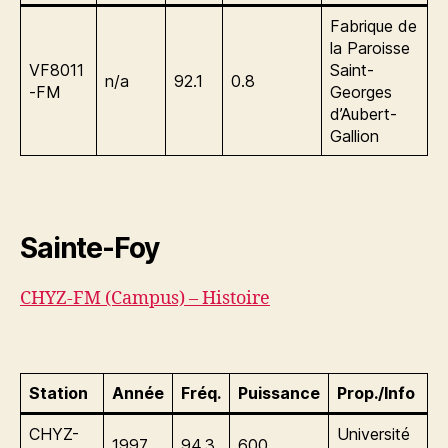
Fabrique de
la Paroisse
VF8011
Saint-
n/a
92.1
0.8
-FM
Georges
d’Aubert-
Gallion
Sainte-Foy
CHYZ-FM (Campus) – Histoire
Station
Année
Fréq.
Puissance
Prop./Info
CHYZ-
Université
1997
94.3
600