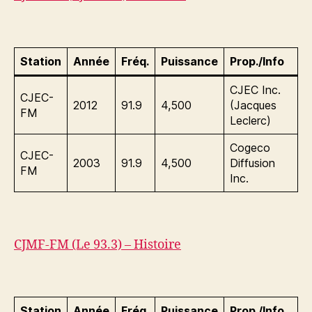
Station
Année
Fréq.
Puissance
Prop./Info
CJEC Inc.
CJEC-
2012
91.9
4,500
(Jacques
FM
Leclerc)
Cogeco
CJEC-
2003
91.9
4,500
Diffusion
FM
Inc.
CJMF-FM (Le 93.3) – Histoire
Station
Année
Fréq.
Puissance
Prop./Info