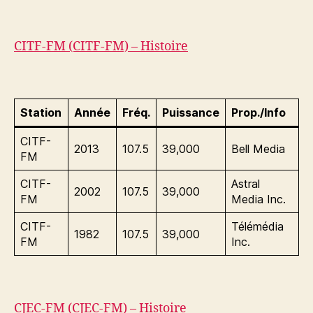
CITF-FM (CITF-FM) – Histoire
Station
Année
Fréq.
Puissance
Prop./Info
CITF-
2013
107.5
39,000
Bell Media
FM
CITF-
Astral
2002
107.5
39,000
FM
Media Inc.
CITF-
Télémédia
1982
107.5
39,000
FM
Inc.
CJEC-FM (CJEC-FM) – Histoire