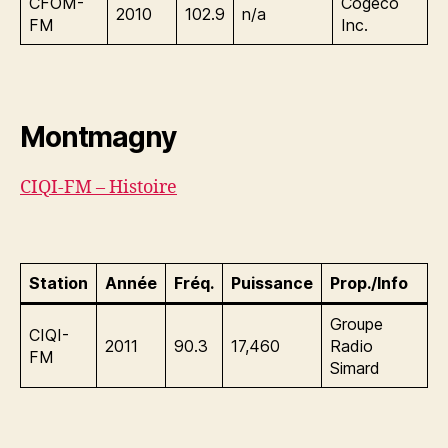
CFOM-
Cogeco
2010
102.9
n/a
FM
Inc.
Montmagny
CIQI-FM – Histoire
Station
Année
Fréq.
Puissance
Prop./Info
Groupe
CIQI-
2011
90.3
17,460
Radio
FM
Simard