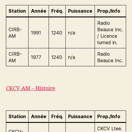
Station
Année
Fréq.
Puissance
Prop./Info
Radio
CIRB-
Beauce Inc.
1991
1240
n/a
AM
/ Licence
turned in.
CIRB-
Radio
1977
1240
n/a
AM
Beauce Inc.
CKCV-AM – Histoire
Station
Année
Fréq.
Puissance
Prop./Info
CKCV Ltee.
CKCV-