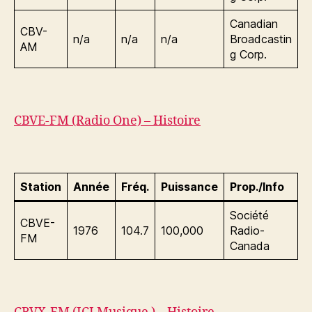
Canadian
CBV-
n/a
n/a
n/a
Broadcastin
AM
g Corp.
CBVE-FM (Radio One) – Histoire
Station
Année
Fréq.
Puissance
Prop./Info
Société
CBVE-
1976
104.7
100,000
Radio-
FM
Canada