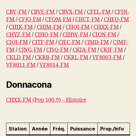
CBV-FM
/
CBVE-FM
/
CBVX-FM
/
CFEL-FM
/
CFIN-
FM
/
CFJO-FM
/
CFOM-FM
/
CHCT-FM
/
CHEQ-FM
/
CHIK-FM
/
CHJM-FM
/
CHOI-FM
/
CHXX-FM
/
CHYZ-FM
/
CIHO-FM
/
CIHW-FM
/
CION-FM
/
CIQI-FM
/
CITF-FM
/
CJEC-FM
/
CJMD-FM
/
CJMF-
FM
/
CJNG-FM
/
CJSQ-FM
/
CKIA-FM
/
CKJF-FM
/
CKLD-FM
/
CKRB-FM
/
CKRL-FM
/
VF8003-FM
/
VF8011-FM
/
VF8014-FM
Donnacona
CHXX-FM (Pop 100.9) – Histoire
Station
Année
Fréq.
Puissance
Prop./Info