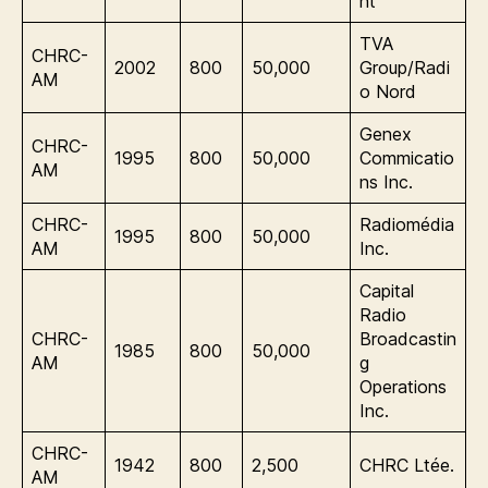
nt
TVA
CHRC-
2002
800
50,000
Group/Radi
AM
o Nord
Genex
CHRC-
1995
800
50,000
Commicatio
AM
ns Inc.
CHRC-
Radiomédia
1995
800
50,000
AM
Inc.
Capital
Radio
CHRC-
Broadcastin
1985
800
50,000
AM
g
Operations
Inc.
CHRC-
1942
800
2,500
CHRC Ltée.
AM