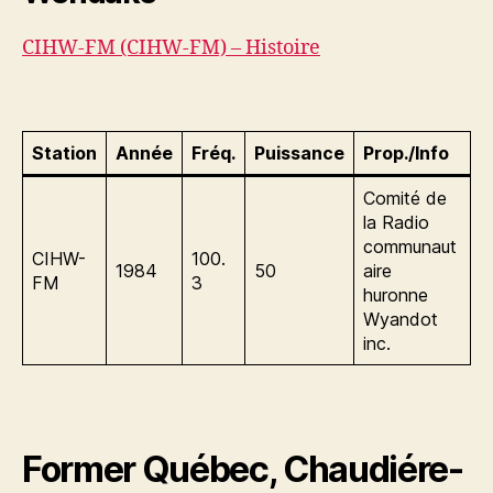
CIHW-FM (CIHW-FM) – Histoire
Station
Année
Fréq.
Puissance
Prop./Info
Comité de
la Radio
communaut
CIHW-
100.
1984
50
aire
FM
3
huronne
Wyandot
inc.
Former Québec, Chaudiére-