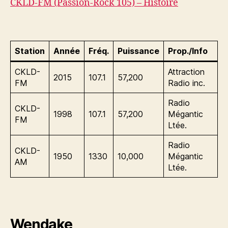
CKLD-FM (Passion-Rock 105) – Histoire
Station
Année
Fréq.
Puissance
Prop./Info
CKLD-
Attraction
2015
107.1
57,200
FM
Radio inc.
Radio
CKLD-
1998
107.1
57,200
Mégantic
FM
Ltée.
Radio
CKLD-
1950
1330
10,000
Mégantic
AM
Ltée.
Wendake