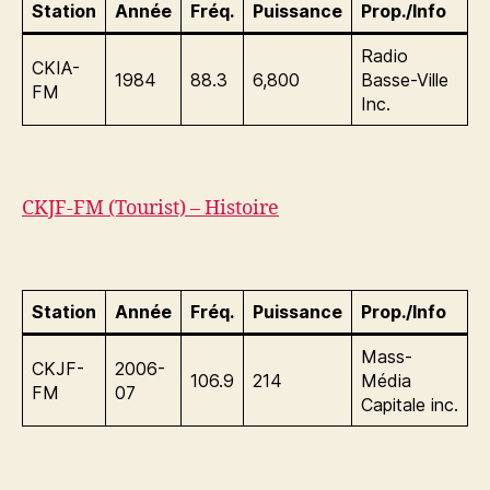
Station
Année
Fréq.
Puissance
Prop./Info
Radio
CKIA-
1984
88.3
6,800
Basse-Ville
FM
Inc.
CKJF-FM (Tourist) – Histoire
Station
Année
Fréq.
Puissance
Prop./Info
Mass-
CKJF-
2006-
106.9
214
Média
FM
07
Capitale inc.