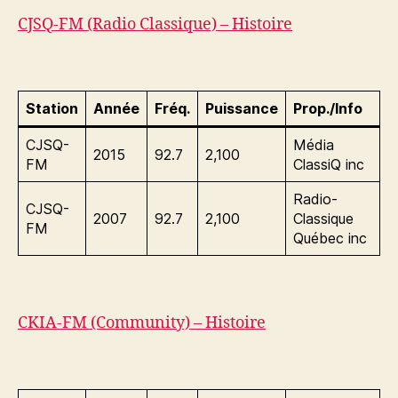
CJSQ-FM (Radio Classique) – Histoire
Station
Année
Fréq.
Puissance
Prop./Info
CJSQ-
Média
2015
92.7
2,100
FM
ClassiQ inc
Radio-
CJSQ-
2007
92.7
2,100
Classique
FM
Québec inc
CKIA-FM (Community) – Histoire