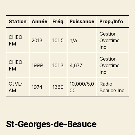
Station
Année
Fréq.
Puissance
Prop./Info
Gestion
CHEQ-
2013
101.5
n/a
Overtime
FM
Inc.
Gestion
CHEQ-
1999
101.3
4,677
Overtime
FM
Inc.
CJVL-
10,000/5,0
Radio-
1974
1360
AM
00
Beauce Inc.
St-Georges-de-Beauce