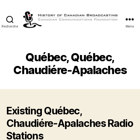
Recherche
Menu
Histoire
de
la
Radiodiffusion
Québec, Québec,
Canadienne
Chaudiére-Apalaches
Existing Québec,
Chaudiére-Apalaches Radio
Stations