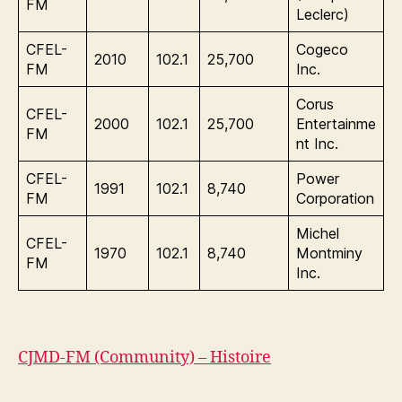
FM
Leclerc)
CFEL-
Cogeco
2010
102.1
25,700
FM
Inc.
Corus
CFEL-
2000
102.1
25,700
Entertainme
FM
nt Inc.
CFEL-
Power
1991
102.1
8,740
FM
Corporation
Michel
CFEL-
1970
102.1
8,740
Montminy
FM
Inc.
CJMD-FM (Community) – Histoire