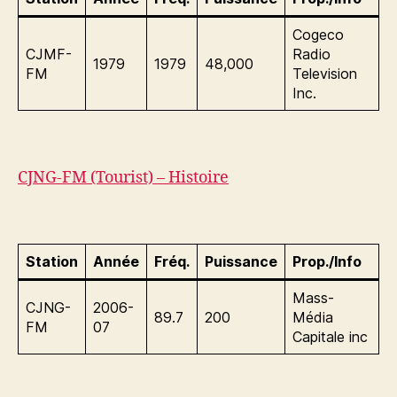
Cogeco
CJMF-
Radio
1979
1979
48,000
FM
Television
Inc.
CJNG-FM (Tourist) – Histoire
Station
Année
Fréq.
Puissance
Prop./Info
Mass-
CJNG-
2006-
89.7
200
Média
FM
07
Capitale inc