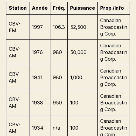
Station
Année
Fréq.
Puissance
Prop./Info
Canadian
CBV-
1997
106.3
52,500
Broadcastin
FM
g Corp.
Canadian
CBV-
1976
980
50,000
Broadcastin
AM
g Corp.
Canadian
CBV-
1941
980
1,000
Broadcastin
AM
g Corp.
Canadian
CBV-
1938
950
100
Broadcastin
AM
g Corp.
Canadian
CBV-
1934
n/a
100
Broadcastin
AM
g Corp.