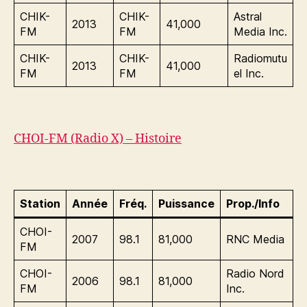
CHIK-
CHIK-
Astral
2013
41,000
FM
FM
Media Inc.
CHIK-
CHIK-
Radiomutu
2013
41,000
FM
FM
el Inc.
CHOI-FM (Radio X) – Histoire
Station
Année
Fréq.
Puissance
Prop./Info
CHOI-
2007
98.1
81,000
RNC Media
FM
CHOI-
Radio Nord
2006
98.1
81,000
FM
Inc.