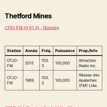
Thetford Mines
CFJO-FM (O 97.3) – Histoire
Station
Année
Fréq.
Puissance
Prop./Info
CFJO-
103.
Attraction
2015
100,000
FM
3
Radio inc.
Réseau des
CFJO-
103.
1989
100,000
Apalaches
FM
3
(FM) Ltée.