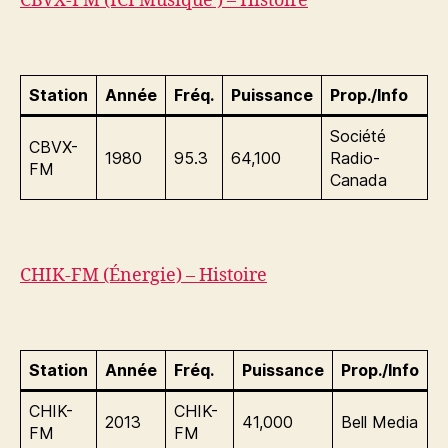
CBVX-FM (ICI Musique ) – Histoire
Station
Année
Fréq.
Puissance
Prop./Info
Société
CBVX-
1980
95.3
64,100
Radio-
FM
Canada
CHIK-FM (Énergie) – Histoire
Station
Année
Fréq.
Puissance
Prop./Info
CHIK-
CHIK-
2013
41,000
Bell Media
FM
FM