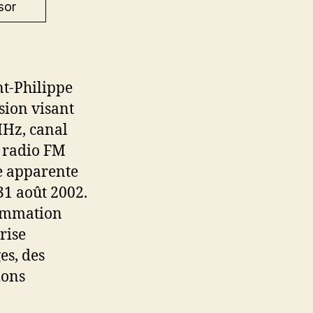
sor
nt-Philippe
sion visant
MHz, canal
 radio FM
e apparente
31 août 2002.
rammation
rise
es, des
ions