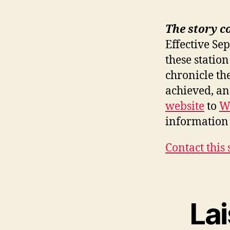
The story c
Effective Se
these station
chronicle th
achieved, a
website
to
W
information 
Contact this 
La