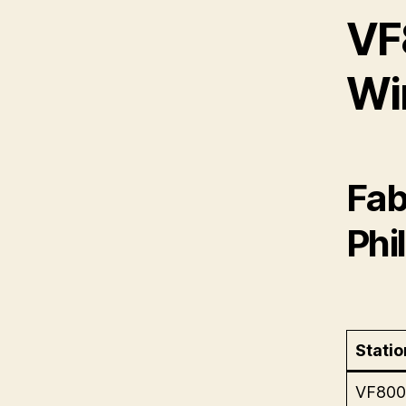
VF
Wi
Fab
Phi
Statio
VF800