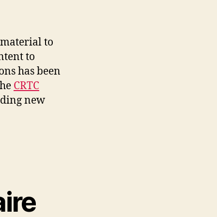
material to
ntent to
ions has been
the
CRTC
iding new
ire