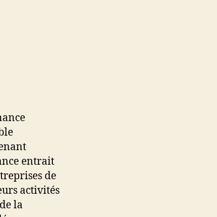
nance
ble
enant
ance entrait
treprises de
urs activités
de la