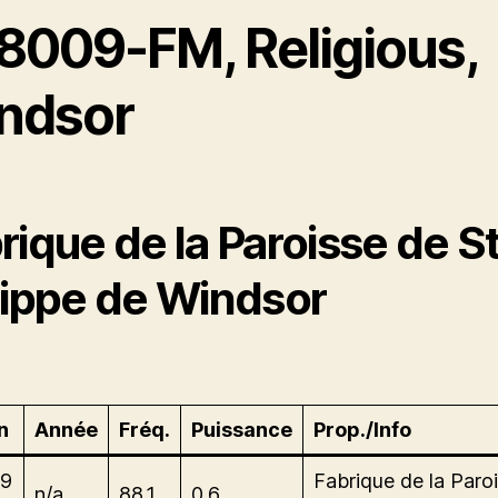
8009-FM, Religious,
ndsor
rique de la Paroisse de S
lippe de Windsor
n
Année
Fréq.
Puissance
Prop./Info
9
Fabrique de la Paro
n/a
88.1
0.6