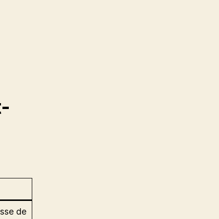
t-
isse de