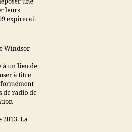
déposer une
r leurs
09 expirerait
de Windsor
 à un lieu de
ser à titre
onformément
s de radio de
ation
e 2013. La