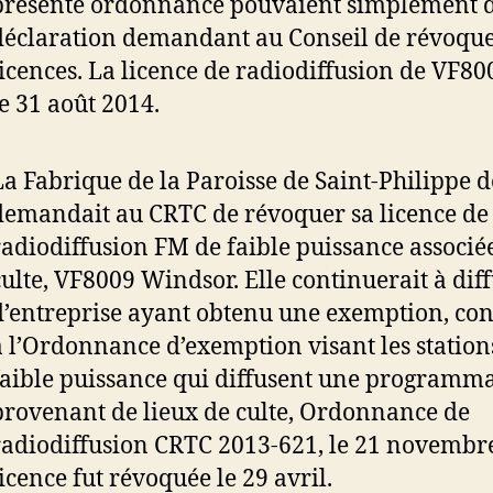
présente ordonnance pouvaient simplement 
déclaration demandant au Conseil de révoque
licences. La licence de radiodiffusion de VF80
le 31 août 2014.
La Fabrique de la Paroisse de Saint-Philippe 
demandait au CRTC de révoquer sa licence de
radiodiffusion FM de faible puissance associée
culte, VF8009 Windsor. Elle continuerait à diffu
d’entreprise ayant obtenu une exemption, c
à l’Ordonnance d’exemption visant les station
faible puissance qui diffusent une programm
provenant de lieux de culte, Ordonnance de
radiodiffusion CRTC 2013-621, le 21 novembr
licence fut révoquée le 29 avril.