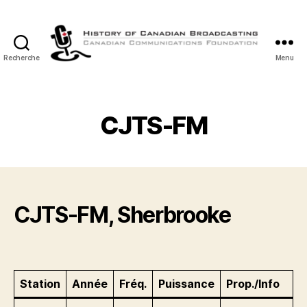
Recherche
Menu
Histoire
de
la
Radiodiffusion
CJTS-FM
Canadienne
CJTS-FM, Sherbrooke
Station
Année
Fréq.
Puissance
Prop./Info