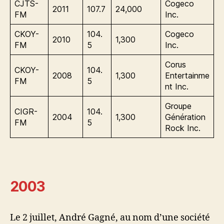
CJTS-
Cogeco
2011
107.7
24,000
FM
Inc.
CKOY-
104.
Cogeco
2010
1,300
FM
5
Inc.
Corus
CKOY-
104.
2008
1,300
Entertainme
FM
5
nt Inc.
Groupe
CIGR-
104.
2004
1,300
Génération
FM
5
Rock Inc.
2003
Le 2 juillet, André Gagné, au nom d’une société