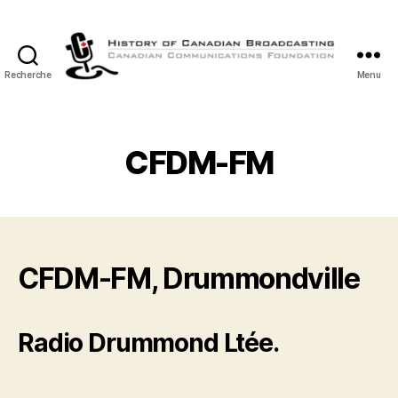
Recherche
Menu
Histoire
de
la
Radiodiffusion
CFDM-FM
Canadienne
CFDM-FM, Drummondville
Radio Drummond Ltée.