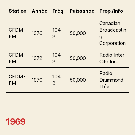
Station
Année
Fréq.
Puissance
Prop./Info
Canadian
CFDM-
104.
Broadcastin
1976
50,000
FM
3
g
Corporation
CFDM-
104.
Radio Inter-
1972
50,000
FM
3
Cite Inc.
Radio
CFDM-
104.
1970
50,000
Drummond
FM
3
Ltée.
1969