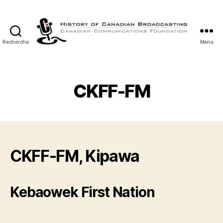
Recherche
Menu
Histoire
de
la
Radiodiffusion
CKFF-FM
Canadienne
CKFF-FM, Kipawa
Kebaowek First Nation