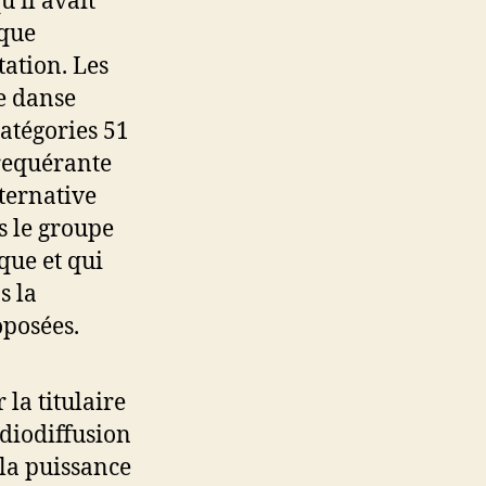
u’il avait
 que
tation. Les
de danse
atégories 51
 requérante
lternative
s le groupe
oque et qui
s la
oposées.
la titulaire
adiodiffusion
a puissance