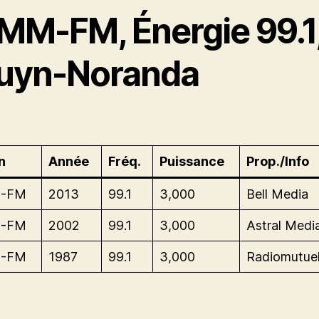
MM-FM, Énergie 99.1
uyn-Noranda
n
Année
Fréq.
Puissance
Prop./Info
-FM
2013
99.1
3,000
Bell Media
-FM
2002
99.1
3,000
Astral Media
-FM
1987
99.1
3,000
Radiomutuel