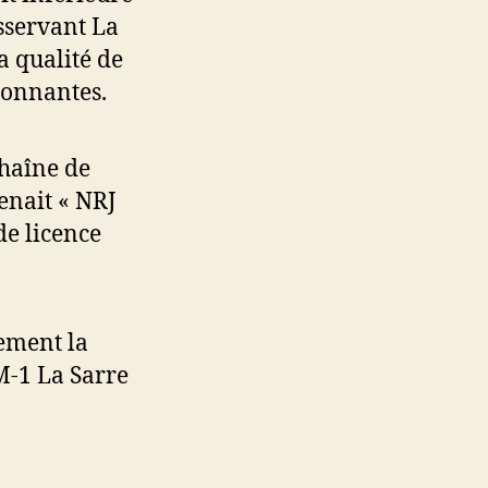
sservant La
a qualité de
ronnantes.
chaîne de
enait « NRJ
de licence
ement la
-1 La Sarre