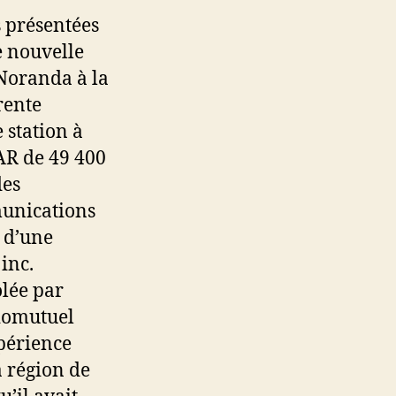
s présentées
e nouvelle
-Noranda à la
rente
 station à
AR de 49 400
des
unications
 d’une
inc.
ôlée par
iomutuel
xpérience
a région de