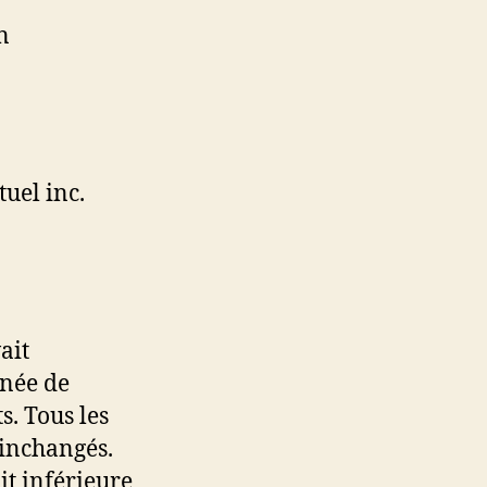
n
uel inc.
ait
nnée de
. Tous les
inchangés.
t inférieure