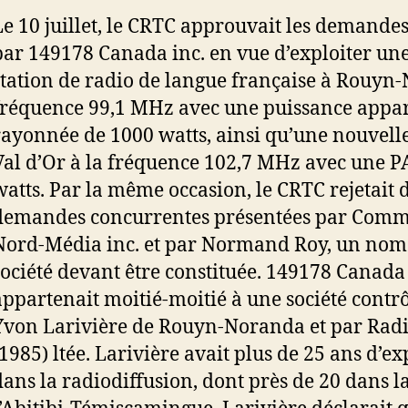
Le 10 juillet, le CRTC approuvait les demande
par 149178 Canada inc. en vue d’exploiter un
station de radio de langue française à Rouyn
fréquence 99,1 MHz avec une puissance appa
rayonnée de 1000 watts, ainsi qu’une nouvelle
Val d’Or à la fréquence 102,7 MHz avec une P
watts. Par la même occasion, le CRTC rejetait 
demandes concurrentes présentées par Comm
Nord-Média inc. et par Normand Roy, un nom
société devant être constituée. 149178 Canada 
appartenait moitié-moitié à une société contr
Yvon Larivière de Rouyn-Noranda et par Rad
(1985) ltée. Larivière avait plus de 25 ans d’e
dans la radiodiffusion, dont près de 20 dans l