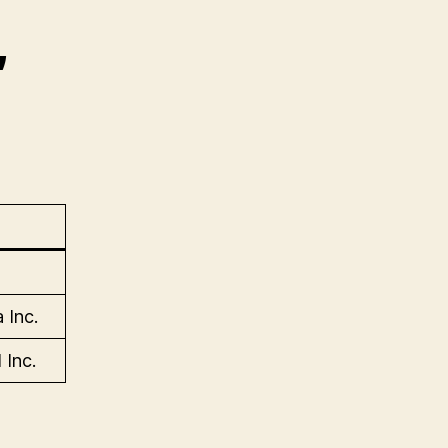
,
 Inc.
 Inc.