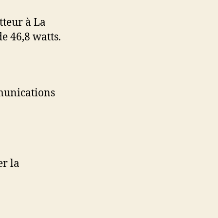
tteur à La
e 46,8 watts.
munications
r la