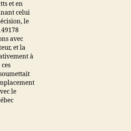
ts et en
nant celui
écision, le
 149178
ons avec
eur, et la
lativement à
 ces
 soumettait
emplacement
vec le
uébec