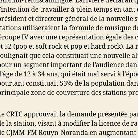
l’Abitibi-Témiscamingue. Larivière déclarait q
l’intention de travailler à plein temps en tant
président et directeur général de la nouvelle s
stations utiliseraient la formule de musique 
Groupe IV avec une représentation égale des c
et 52 (pop et soft rock et pop et hard rock). La
soulignait que cela constituait une nouvelle a
pour un segment important de l’audience dan
d’âge de 12 à 34 ans, qui était mal servi à l’ép
pourtant constituait 53% de la population dan
principale zone de couverture des stations pr
Le CRTC approuvait la demande présentée par 
de la station, visant à modifier la licence de r
de CJMM-FM Rouyn-Noranda en augmentant l