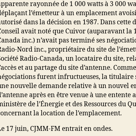
apparente rayonnée de 1 000 watts à 3 000 wat
déplaçant l’émetteur à un emplacement avoisi
autorisé dans la décision en 1987. Dans cette d
Conseil avait noté que Cuivor (auparavant la
Canada inc.) n’avait pas terminé ses négociati
Radio-Nord inc., propriétaire du site de l’émett
Société Radio-Canada, un locataire du site, re
l’accès et au partage du site d’antenne. Comme
négociations furent infructueuses, la titulaire
une nouvelle demande relative à un nouvel 
d’antenne après en être venue à une entente a
ministère de l’Énergie et des Ressources du Q
concernant la location de l’emplacement.
Le 17 juin, CJMM-FM entrait en ondes.