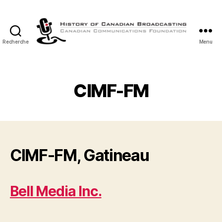
Recherche
Menu
Histoire
de
la
Radiodiffusion
CIMF-FM
Canadienne
CIMF-FM, Gatineau
Bell Media Inc.