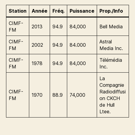
Station
Année
Fréq.
Puissance
Prop./Info
CIMF-
2013
94.9
84,000
Bell Media
FM
CIMF-
Astral
2002
94.9
84.000
FM
Media Inc.
CIMF-
Télémédia
1978
94.9
84,000
FM
Inc.
La
Compagnie
CIMF-
Radiodiffusi
1970
88.9
74,000
FM
on CKCH
de Hull
Ltee.