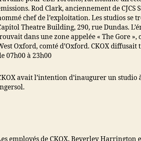
émissions. Rod Clark, anciennement de CJCS St
nommé chef de l’exploitation. Les studios se t
Capitol Theatre Building, 290, rue Dundas. L’é
trouvait dans une zone appelée « The Gore », 
West Oxford, comté d’Oxford. CKOX diffusait t
de 07h00 à 23h00
CKOX avait l’intention d’inaugurer un studio 
Ingersol.
Les employés de CKOX, Beverley Harrington e