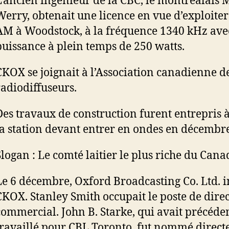
L’ancien ingénieur de la CBC, le montréalais M
Werry, obtenait une licence en vue d’exploiter
AM à Woodstock, à la fréquence 1340 kHz ave
puissance à plein temps de 250 watts.
CKOX se joignait à l’Association canadienne d
radiodiffuseurs.
Des travaux de construction furent entrepris 
la station devant entrer en ondes en décembre
Slogan : Le comté laitier le plus riche du Cana
Le 6 décembre, Oxford Broadcasting Co. Ltd. 
CKOX. Stanley Smith occupait le poste de dire
commercial. John B. Starke, qui avait précé
travaillé pour CBL Toronto, fut nommé direct