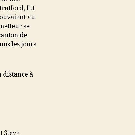
ratford, fut
rouvaient au
metteur se
canton de
ous les jours
à distance à
t Steve