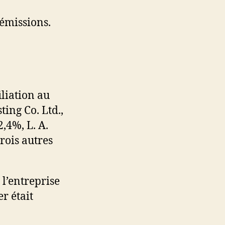
 émissions.
liation au
ing Co. Ltd.,
,4%, L. A.
trois autres
 l’entreprise
r était