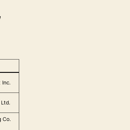
,
 Inc.
Ltd.
g Co.