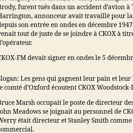
Brody, furent tués dans un accident d’avion à 
Harrington, annonceur avait travaillé pour la
depuis son entrée en ondes en décembre 1947
venait tout de juste de se joindre à CKOX à titr
d’opérateur.
CKOX-FM devait signer en ondes le 5 décembr
Slogan: Les gens qui gagnent leur pain et leur
le comté d’Oxford écoutent CKOX Woodstock-I
Bruce Marsh occupait le poste de directeur de
John Meadows se joignait au personnel de CKO
Werry était directeur et Stanley Smith comme
commercial.