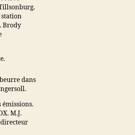
Tillsonburg.
 station
. Brody
e
e.
 beurre dans
ngersoll.
s émissions.
X. M.J.
 directeur