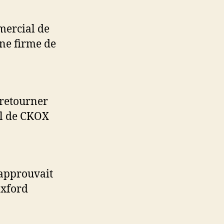
mercial de
ne firme de
 retourner
al de CKOX
 approuvait
Oxford