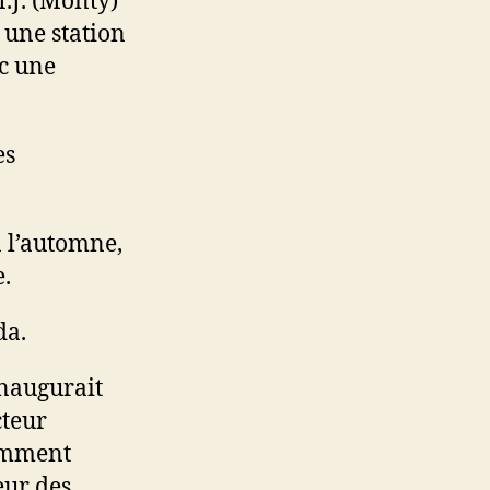
.J. (Monty)
 une station
c une
es
à l’automne,
.
da.
inaugurait
cteur
demment
eur des