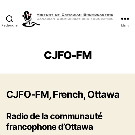
Recherche
Menu
Histoire
de
la
Radiodiffusion
CJFO-FM
Canadienne
CJFO-FM, French, Ottawa
Radio de la communauté
francophone d’Ottawa