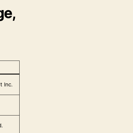
ge,
 Inc.
.