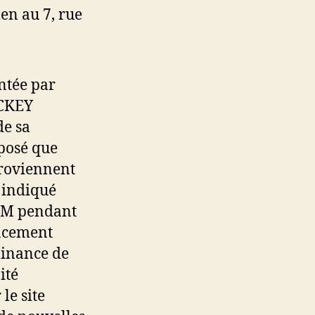
en au 7, rue
ntée par
 CKEY
de sa
oposé que
proviennent
 indiqué
-FM pendant
lacement
minance de
ité
le site