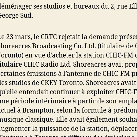
déménager ses studios et bureaux du 2, rue Ell
George Sud.
Le 23 mars, le CRTC rejetait la demande prése
Shoreacres Broadcasting Co. Ltd. (titulaire de
Toronto) en vue d’acheter la station CHIC-FM 
titulaire CHIC Radio Ltd. Shoreacres avait pr
certaines émissions à l’antenne de CHIC-FM 
des studios de CKEY Toronto. Shoreacres avait
qu’elle entendait continuer à exploiter CHIC
une période intérimaire à partir de son emp
actuel à Brampton, selon la formule à prédo
musique classique. Elle avait également souha
augmenter la puissance de la station, déplacer 