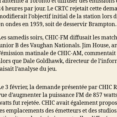
d’antenne à Toronto et diffuser des émissions
24 heures par jour. Le CRTC rejetait cette dem
odifierait l’objectif initial de la station lors 
en ondes en 1959, soit de desservir Brampton.
Les samedis soirs, CHIC-FM diffusait les matc
junior B des Vaughan Nationals. Jim House, a
l’émission matinale de CHIC-AM, commentait 
alors que Dale Goldhawk, directeur de l’infor
aisait l’analyse du jeu.
Le 3 février, la demande présentée par CHIC R
vue d’augmenter la puissance FM de 857 watts
watts fut rejetée. CHIC avait également propo
les emplacements des émetteurs et des studios