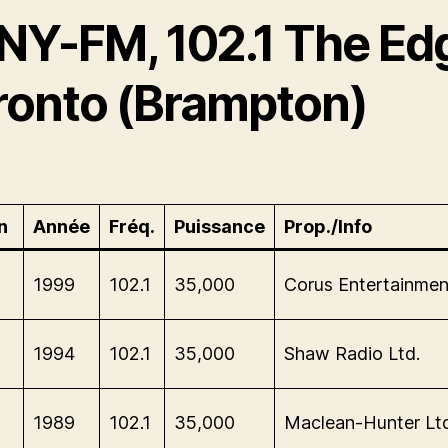
NY-FM, 102.1 The Ed
ronto (Brampton)
n
Année
Fréq.
Puissance
Prop./Info
-
1999
102.1
35,000
Corus Entertainment
-
1994
102.1
35,000
Shaw Radio Ltd.
-
1989
102.1
35,000
Maclean-Hunter Ltd