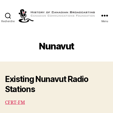
Recherche
Menu
Histoire
de
la
Radiodiffusion
Nunavut
Canadienne
Existing Nunavut Radio
Stations
CFRT-FM