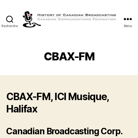
Recherche
Menu
Histoire
de
la
Radiodiffusion
CBAX-FM
Canadienne
CBAX-FM, ICI Musique,
Halifax
Canadian Broadcasting Corp.