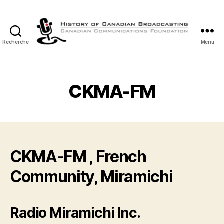
Recherche
Menu
Histoire
de
la
Radiodiffusion
CKMA-FM
Canadienne
CKMA-FM , French
Community, Miramichi
Radio Miramichi Inc.