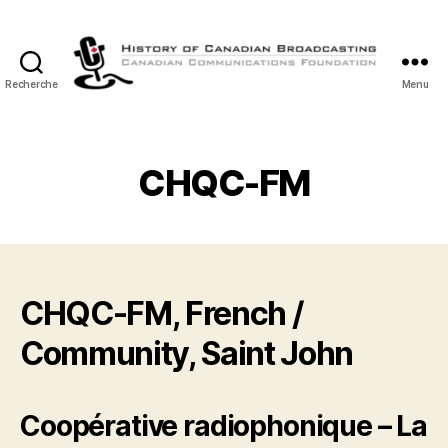
Recherche
Menu
Histoire
de
la
Radiodiffusion
CHQC-FM
Canadienne
CHQC-FM, French /
Community, Saint John
Coopérative radiophonique – La