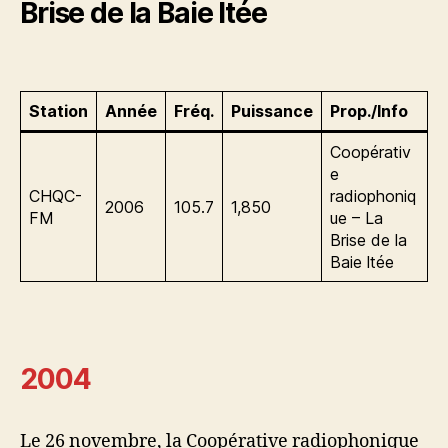
Brise de la Baie ltée
Station
Année
Fréq.
Puissance
Prop./Info
Coopérativ
e
CHQC-
radiophoniq
2006
105.7
1,850
FM
ue – La
Brise de la
Baie ltée
2004
Le 26 novembre, la Coopérative radiophonique