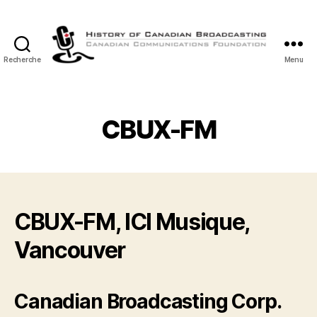
Recherche
Menu
Histoire
de
la
Radiodiffusion
CBUX-FM
Canadienne
CBUX-FM, ICI Musique,
Vancouver
Canadian Broadcasting Corp.