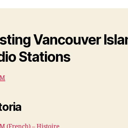
isting Vancouver Isla
dio Stations
FM
toria
M (French) – Histoire