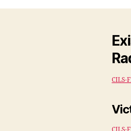
Ex
Ra
CILS-
Vic
CILS-F