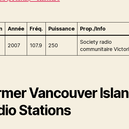
n
Année
Fréq.
Puissance
Prop./Info
Society radio
2007
107.9
250
communitaire Victor
rmer Vancouver Isla
dio Stations