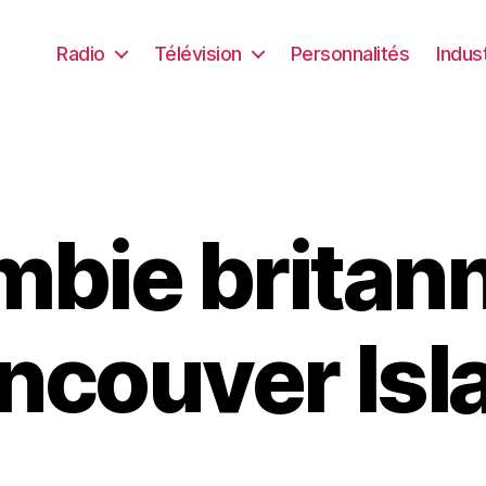
Radio
Télévision
Personnalités
Indus
bie britan
ncouver Isl