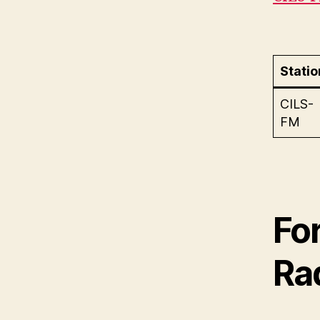
Statio
CILS-
FM
Fo
Ra