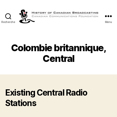
Recherche
Menu
Histoire
de
la
Radiodiffusion
Colombie britannique,
Canadienne
Central
Existing Central Radio
Stations