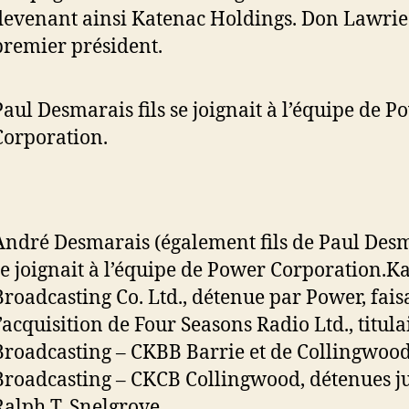
devenant ainsi Katenac Holdings. Don Lawrie 
premier président.
Paul Desmarais fils se joignait à l’équipe de P
Corporation.
André Desmarais (également fils de Paul Desm
se joignait à l’équipe de Power Corporation.
Broadcasting Co. Ltd., détenue par Power, fais
l’acquisition de Four Seasons Radio Ltd., titula
Broadcasting – CKBB Barrie et de Collingwoo
Broadcasting – CKCB Collingwood, détenues j
Ralph T. Snelgrove.