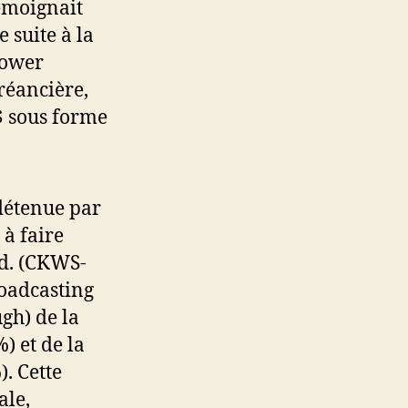
émoignait
 suite à la
Power
réancière,
 $ sous forme
détenue par
 à faire
td. (CKWS-
oadcasting
gh) de la
) et de la
. Cette
ale,