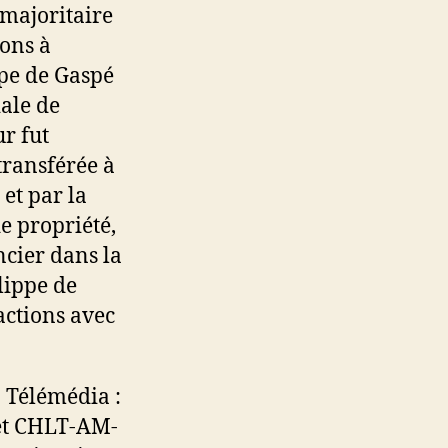
majoritaire
ons à
ppe de Gaspé
iale de
r fut
transférée à
et par la
e propriété,
cier dans la
lippe de
actions avec
à Télémédia :
et CHLT-AM-