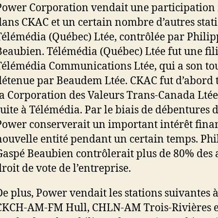
Power Corporation vendait une participation 
dans CKAC et un certain nombre d’autres stati
Télémédia (Québec) Ltée, contrôlée par Phili
Beaubien. Télémédia (Québec) Ltée fut une fil
Télémédia Communications Ltée, qui a son tou
détenue par Beaudem Ltée. CKAC fut d’abord 
la Corporation des Valeurs Trans-Canada Ltée 
suite à Télémédia. Par le biais de débentures d
Power conserverait un important intérêt finan
nouvelle entité pendant un certain temps. Phi
Gaspé Beaubien contrôlerait plus de 80% des 
roit de vote de l’entreprise.
De plus, Power vendait les stations suivantes 
CKCH-AM-FM Hull, CHLN-AM Trois-Rivières 