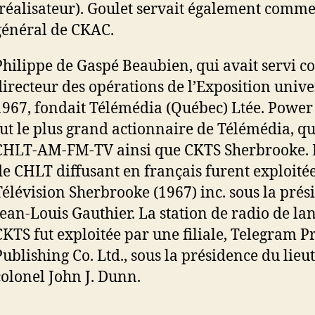
(réalisateur). Goulet servait également comme
général de CKAC.
Philippe de Gaspé Beaubien, qui avait servi 
directeur des opérations de l’Exposition unive
1967, fondait Télémédia (Québec) Ltée. Power
fut le plus grand actionnaire de Télémédia, qu
CHLT-AM-FM-TV ainsi que CKTS Sherbrooke. L
de CHLT diffusant en français furent exploité
Télévision Sherbrooke (1967) inc. sous la prés
Jean-Louis Gauthier. La station de radio de la
CKTS fut exploitée par une filiale, Telegram P
Publishing Co. Ltd., sous la présidence du lieu
colonel John J. Dunn.