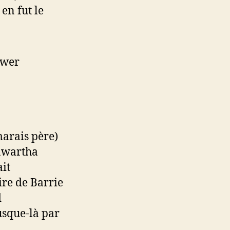
en fut le
ower
arais père)
Kawartha
ait
ire de Barrie
d
usque-là par