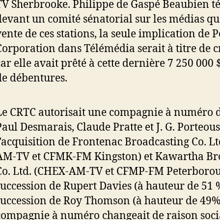
TV Sherbrooke. Philippe de Gaspé Beaubien t
devant un comité sénatorial sur les médias que
vente de ces stations, la seule implication de 
Corporation dans Télémédia serait à titre de c
car elle avait prêté à cette dernière 7 250 000
de débentures.
Le CRTC autorisait une compagnie à numéro 
Paul Desmarais, Claude Pratte et J. G. Porteous
l’acquisition de Frontenac Broadcasting Co. L
AM-TV et CFMK-FM Kingston) et Kawartha Br
Co. Ltd. (CHEX-AM-TV et CFMP-FM Peterborou
succession de Rupert Davies (à hauteur de 51 %
succession de Roy Thomson (à hauteur de 49%)
compagnie à numéro changeait de raison soci