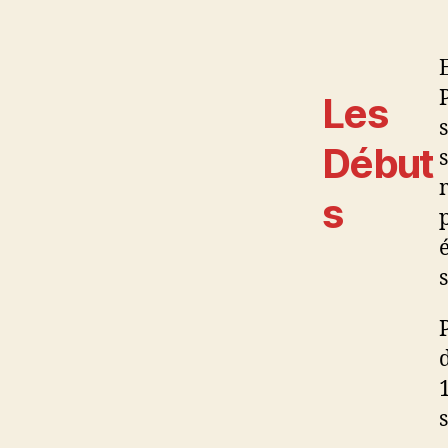
Les
Début
s