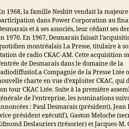
En 1968, la famille Nesbitt vendait la majeure 
participation dans Power Corporation au fina
Desmarais et à ses associés, leur cédant ses de
en 1970. En 1967, Desmarais faisait l’acquisit
quotidien montréalais La Presse, titulaire à so
station de radio CKAC-AM. Cette acquisition 
l’entrée de Desmarais dans le domaine de la
radiodiffusioLa Compagnie de la Presse Ltée 
nouvelle charte en vue d’exploiter CKAC, qui 
son tour CKAC Ltée. Suite à la première assem
générale de l’entreprise, les nominations suiv
annoncées : Paul Desmarais (président), Jean 
(vice-président exécutif), Gaston Meloche (secr
Edmond Deslauriers (trésorier) et Jacques-M. 