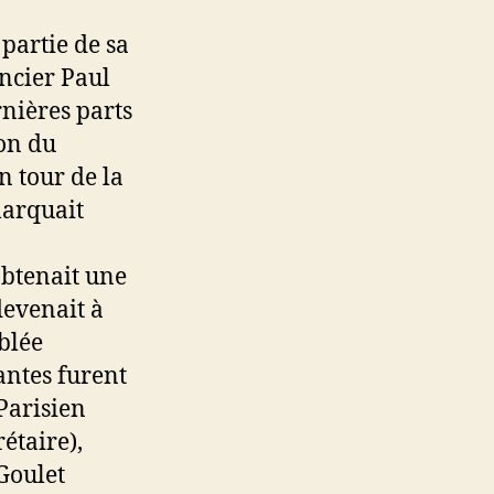
partie de sa
ncier Paul
rnières parts
ion du
n tour de la
marquait
obtenait une
devenait à
blée
antes furent
Parisien
étaire),
Goulet