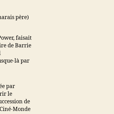
arais père)
ower, faisait
ire de Barrie
d
usque-là par
ée par
ir le
succession de
de Ciné-Monde