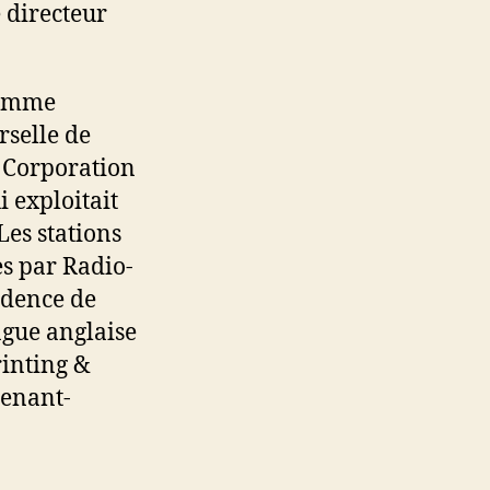
 directeur
comme
rselle de
 Corporation
i exploitait
es stations
es par Radio-
idence de
ngue anglaise
rinting &
tenant-