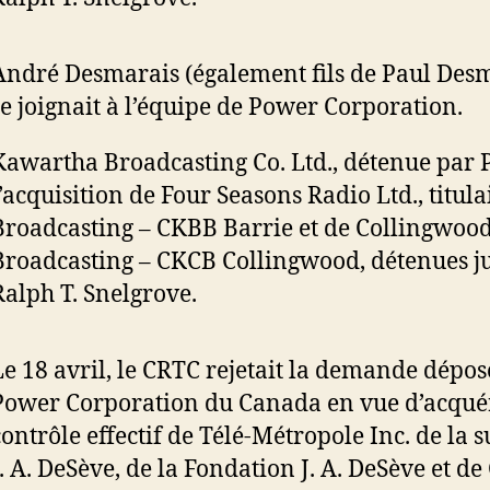
André Desmarais (également fils de Paul Desm
se joignait à l’équipe de Power Corporation.
Kawartha Broadcasting Co. Ltd., détenue par P
l’acquisition de Four Seasons Radio Ltd., titula
Broadcasting – CKBB Barrie et de Collingwoo
Broadcasting – CKCB Collingwood, détenues j
Ralph T. Snelgrove.
Le 18 avril, le CRTC rejetait la demande dépos
Power Corporation du Canada en vue d’acquér
contrôle effectif de Télé-Métropole Inc. de la 
J. A. DeSève, de la Fondation J. A. DeSève et 