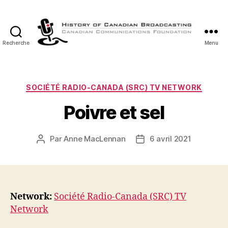
Recherche
Menu
Histoire
de
la
Radiodiffusion
Catégories
SOCIÉTÉ RADIO-CANADA (SRC) TV NETWORK
Canadienne
Poivre et sel
Par
Anne MacLennan
6 avril 2021
Auteur
Date
de
de
l’article
l’article
Network:
Société Radio-Canada (SRC) TV
Network