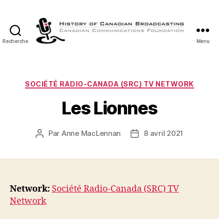
Recherche
Menu
Histoire
de
la
Radiodiffusion
Catégories
SOCIÉTÉ RADIO-CANADA (SRC) TV NETWORK
Canadienne
Les Lionnes
Par
Anne MacLennan
8 avril 2021
Auteur
Date
de
de
l’article
l’article
Network:
Société Radio-Canada (SRC) TV
Network