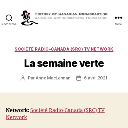
Recherche
Menu
Histoire
de
la
Radiodiffusion
Catégories
SOCIÉTÉ RADIO-CANADA (SRC) TV NETWORK
Canadienne
La semaine verte
Par
Anne MacLennan
6 avril 2021
Auteur
Date
de
de
l’article
l’article
Network:
Société Radio-Canada (SRC) TV
Network