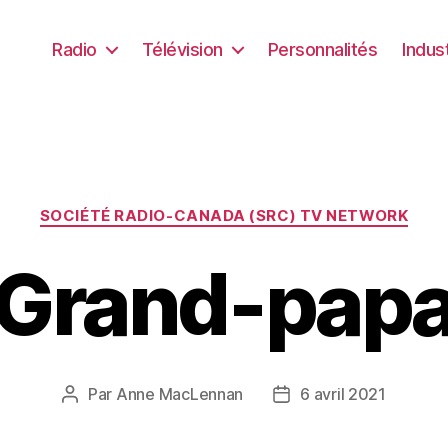
Radio
Télévision
Personnalités
Indus
Catégories
SOCIÉTÉ RADIO-CANADA (SRC) TV NETWORK
Grand-pap
Par
Anne MacLennan
6 avril 2021
Auteur
Date
de
de
l’article
l’article