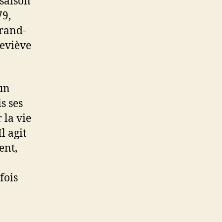
 saison
79,
Grand-
neviève
un
s ses
 la vie
l agit
ent,
fois