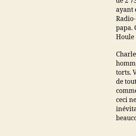
de 2 7
ayant 
Radio-
papa. 
Houle 
Charle
homme 
torts. 
de tout
comme 
ceci n
inévit
beauco