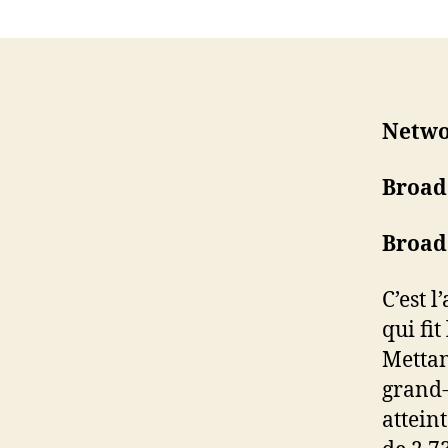
Netwo
Broad
Broad
C’est 
qui fit
Mettan
grand-
attein