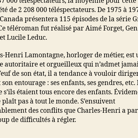
37 000 téléspectateurs, la moyenne pour cette
été de 2 208 000 téléspectateurs. De 1975 à 19
Canada présentera 115 épisodes de la série 
Ce téléroman fut réalisé par Aimé Forget, Ge
et Lucile Leduc.
s-Henri Lamontagne, horloger de métier, est 
autoritaire et orgueilleux qui n’admet jamai
Veuf de son état, il a tendance à vouloir diriger
 son entourage : ses enfants, ses gendres, etc. I
s’ils étaient tous encore des enfants. Évidem
e plaît pas à tout le monde. S’ensuivent
ablement des conflits que Charles-Henri a par
up de difficultés à régler.