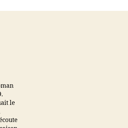
roman
9.
ait le
a
’écoute